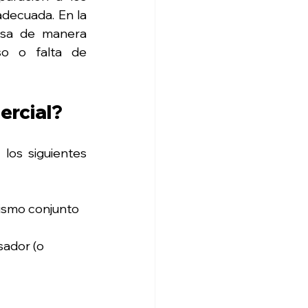
ecuada. En la 
usa de manera 
so o falta de 
ercial?
los siguientes 
ismo conjunto 
ador (o 