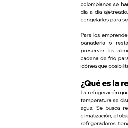
colombianos se han
día a día ajetread
congelarlos para se
Para los emprended
panadería o resta
preservar los alim
cadena de frío par
idónea que posibili
¿Qué es la r
La refrigeración que
temperatura se dis
agua. Se busca re
climatización, el ob
refrigeradores tie