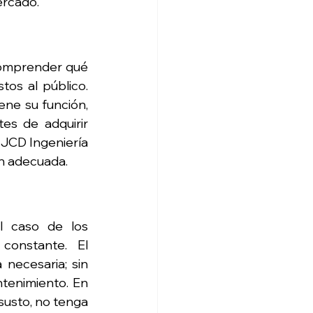
ercado.
comprender qué 
os al público. 
ne su función, 
es de adquirir 
JCD Ingeniería 
ón adecuada.
 caso de los 
constante. El 
necesaria; sin 
tenimiento. En 
usto, no tenga 