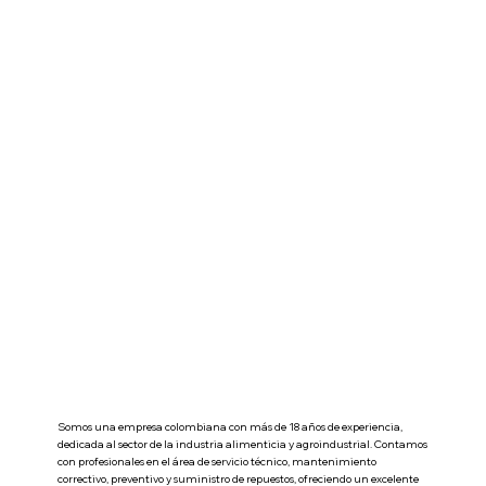
en un solo equipo!
Somos una empresa colombiana con más de 18 años de experiencia,
dedicada al sector de la industria alimenticia y agroindustrial. Contamos
con profesionales en el área de servicio técnico, mantenimiento
correctivo, preventivo y suministro de repuestos, ofreciendo un excelente