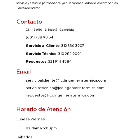
servicio y asesoría permanente, ya que somos aliados de las compañías
líderes del sector.
Contacto
Cl. 145 #50-16, Bogotá - Colombia
(601) 738 90 54
Servicio al Cliente:
312 336 3907
Servicio Técnico:
310 252 9091
Repuestos:
321 914 4584
Email
servicioalcliente@jcdingenieriatermica.com
serviciotecnico@jcdingenieriatermica.com
repuestos@jcdingenieriatermica.com
Horario de Atención
Lunes a Viernes
8:00am a 5:00pm
Sábados