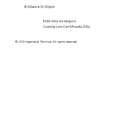
8:00am a 12:00pm
Este sitio es seguro.
Cuenta con Certificado SSL.
© JCD Ingeniería Térmica. All rights reserved